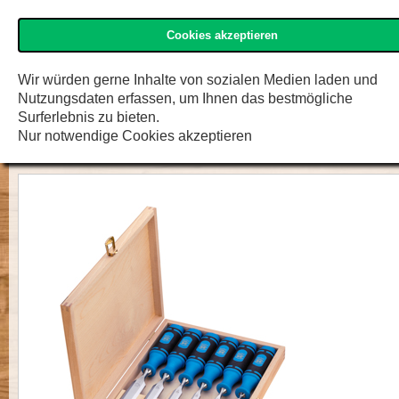
Cookies akzeptieren
»Kirschen« Shop
Menü
Zur K
F.W. Engelke e.K.
Wir würden gerne Inhalte von sozialen Medien laden und
Nutzungsdaten erfassen, um Ihnen das bestmögliche
Stechbeitelsatz, 1008 im Holzkaste
Surferlebnis zu bieten.
Nur notwendige Cookies akzeptieren
6-tlg.