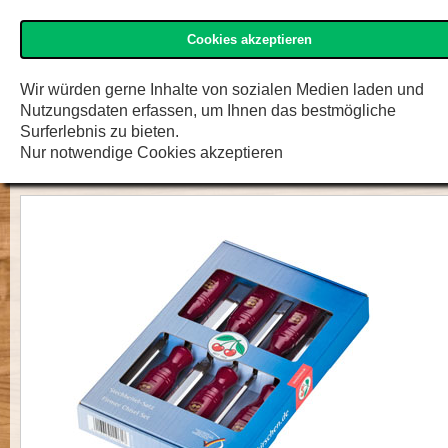
Cookies akzeptieren
»Kirschen« Shop
Menü
Zur K
F.W. Engelke e.K.
Wir würden gerne Inhalte von sozialen Medien laden und
Nutzungsdaten erfassen, um Ihnen das bestmögliche
Stechbeitelsatz, 1003 im SB-Karton
Surferlebnis zu bieten.
Nur notwendige Cookies akzeptieren
tlg.