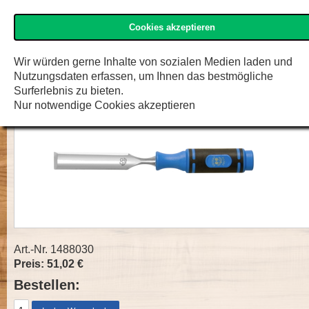
Cookies akzeptieren
»Kirschen« Shop
Menü
Zur K
F.W. Engelke e.K.
Wir würden gerne Inhalte von sozialen Medien laden und
Nutzungsdaten erfassen, um Ihnen das bestmögliche
Hohlbeitel Waate innen mit 2K Heft
Surferlebnis zu bieten.
Nur notwendige Cookies akzeptieren
Art.-Nr. 1488030
Preis: 51,02 €
Bestellen: