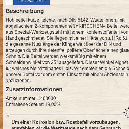
Beschreibung
Hohlbeitel kurze, leichte, nach DIN 5142, Waate innen, mit
abgeflachtem 2-Komponentenheft »KIRSCHEN« Beitel wer
aus Spezial-Werkzeugstahl mit hohem Kohlenstoffanteil von
Hand geschmiedet. Sie liegen mit einer Härte von ± HRc 61
die gesamte Nutzlänge der Klinge weit über der DIN und
erzeugen durch ihre riefenfrei polierte Oberfläche einen glat
Schnitt. Die Beitel werden werksmäßig mit einem
Schneidenwinkel von 25° ausgeliefert. Dieser Winkel eignet 
für weiches bis mittelhartes Holz. Wir empfehlen die Schnei
unserer Beitel vor dem ersten Einsatz mit einem Abziehstein
abzuziehen.
Zusatzinformationen
Artikelnummer: 1488030
Enthaltene Steuer: 19,00%
Um einer Korrosion bzw. Rostbefall vorzubeugen,
empfehlen wir die Werkzeuge nach dem Gebrauch