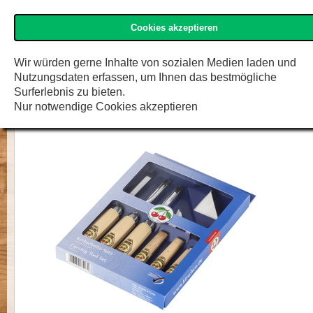
Cookies akzeptieren
»Kirschen« Shop
Menü
Zur K
F.W. Engelke e.K.
Wir würden gerne Inhalte von sozialen Medien laden und
Nutzungsdaten erfassen, um Ihnen das bestmögliche
Kerbschnitzsatz in SB-Karton, 7-tlg
Surferlebnis zu bieten.
Nur notwendige Cookies akzeptieren