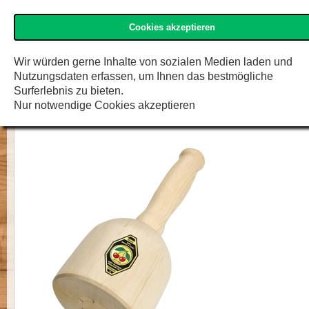
Cookies akzeptieren
»Kirschen« Shop
Menü
Zur K
F.W. Engelke e.K.
Wir würden gerne Inhalte von sozialen Medien laden und
Nutzungsdaten erfassen, um Ihnen das bestmögliche
Bildhauerklüpfel
Surferlebnis zu bieten.
Nur notwendige Cookies akzeptieren