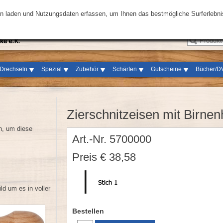
FAQ
|
AGB
|
Kontakt
|
Impressum
en laden und Nutzungsdaten erfassen, um Ihnen das bestmögliche Surferlebnis
Drechseln
Spezial
Zubehör
Schärfen
Gutscheine
Bücher/D
Zierschnitzeisen mit Birnen
en, um diese
Art.-Nr. 5700000
Preis € 38,58
ld um es in voller
Bestellen