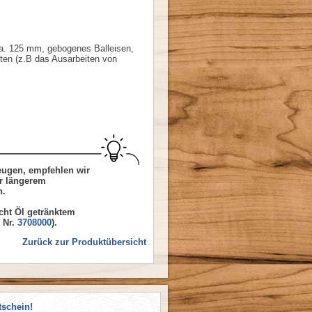
ca. 125 mm, gebogenes Balleisen,
iten (z.B das Ausarbeiten von
eugen, empfehlen wir
r längerem
n.
cht Öl getränktem
 Nr.
3708000
).
Zurück zur Produktübersicht
tschein!