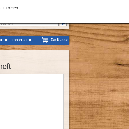
|
Datenschutzerklärung
|
[Zur Mobil-Webseite]
 zu bieten.
Zur Kasse
VD
Fanartikel
heft