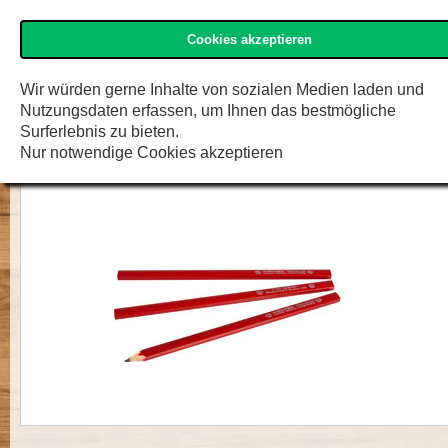
Cookies akzeptieren
»Kirschen« Shop
Menü
Zur K
F.W. Engelke e.K.
Wir würden gerne Inhalte von sozialen Medien laden und
Nutzungsdaten erfassen, um Ihnen das bestmögliche
Zimmermanns-Bleistift
Surferlebnis zu bieten.
Nur notwendige Cookies akzeptieren