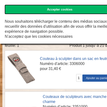
Accepter cookies
»Deux Cerises« Shop
Menu
Régle
F.W. Engelke e.K.
Nous souhaitons télécharger le contenu des médias sociaux
recueillir des données d'utilisation afin de vous offrir la meill
Couteaux de Sculpteurs
expérience de navigation possible.
N'acceptez que les cookies nécessaires
feuille:
1
Produit 1 jusqu' à 21 
Couteau à sculpter dans un sac en feut
Numéro d'article: 3306000
pour 31,40 €
Couteaux de sculpteurs avec manche
charme
Numéro d'article: 3351000